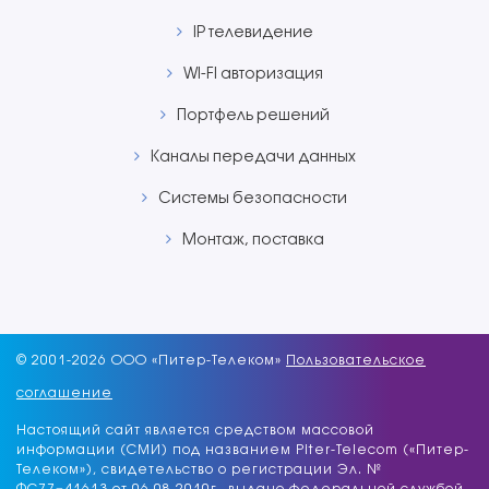
IP телевидение
WI-FI авторизация
Портфель решений
Каналы передачи данных
Системы безопасности
Монтаж, поставка
© 2001-
2026 ООО «Питер-Телеком»
Пользовательское
соглашение
Настоящий сайт является средством массовой
информации (СМИ) под названием Piter-Telecom («Питер-
Телеком»), свидетельство о регистрации Эл. №