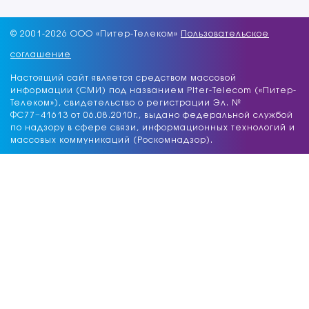
© 2001-
2026 ООО «Питер-Телеком»
Пользовательское
соглашение
Настоящий сайт является средством массовой
информации (СМИ) под названием Piter-Telecom («Питер-
Телеком»), свидетельство о регистрации Эл. №
ФС77−41613 от 06.08.2010г., выдано федеральной службой
по надзору в сфере связи, информационных технологий и
массовых коммуникаций (Роскомнадзор).