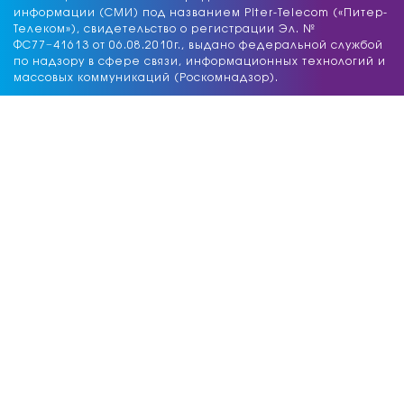
информации (СМИ) под названием Piter-Telecom («Питер-
Телеком»), свидетельство о регистрации Эл. №
ФС77−41613 от 06.08.2010г., выдано федеральной службой
по надзору в сфере связи, информационных технологий и
массовых коммуникаций (Роскомнадзор).