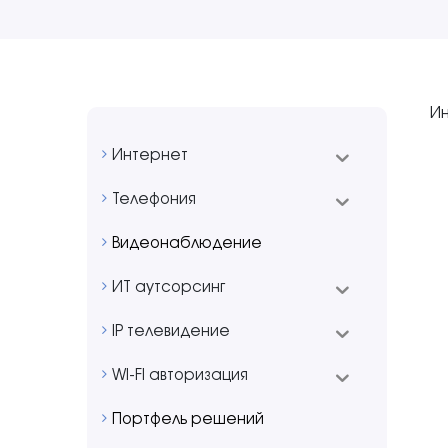
И
Интернет
Телефония
Видеонаблюдение
ИТ aутсорсинг
IP телевидение
WI-FI авторизация
Портфель решений