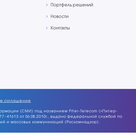
Портфель решений
Новости
Контакты
ое соглашение
ормации (СМИ) под названием Piter-Telecom («Питер-
7−41613 от 06.08.2010г., выдано федеральной службой по
ий и массовых коммуникаций (Роскомнадзор).